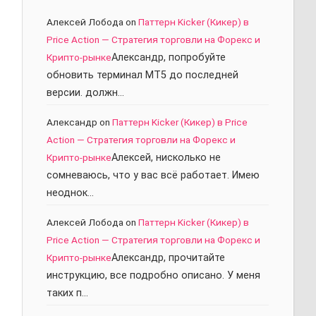
Алексей Лобода
on
Паттерн Kicker (Кикер) в
Price Action — Стратегия торговли на Форекс и
Крипто-рынке
Александр, попробуйте
обновить терминал МТ5 до последней
версии. должн…
Александр
on
Паттерн Kicker (Кикер) в Price
Action — Стратегия торговли на Форекс и
Крипто-рынке
Алексей, нисколько не
сомневаюсь, что у вас всё работает. Имею
неоднок…
Алексей Лобода
on
Паттерн Kicker (Кикер) в
Price Action — Стратегия торговли на Форекс и
Крипто-рынке
Александр, прочитайте
инструкцию, все подробно описано. У меня
таких п…