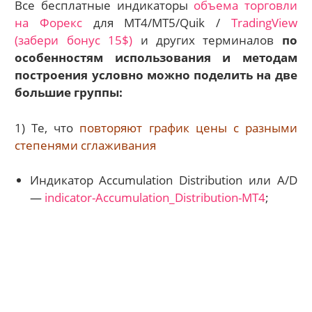
Вс
е бесплатные индикаторы
объема торговли
на Форекс
для МТ4/МТ5/Quik /
TradingView
(забери бонус 15$)
и других терминалов
по
особе
нностям использования и методам
построения условно можно поделить на две
большие группы:
1) Те, что
повторяют график цены с разными
степенями сглаживания
Индикатор Accumulation Distribution или A/D
—
indicator-Accumulation_Distribution-MT4
;