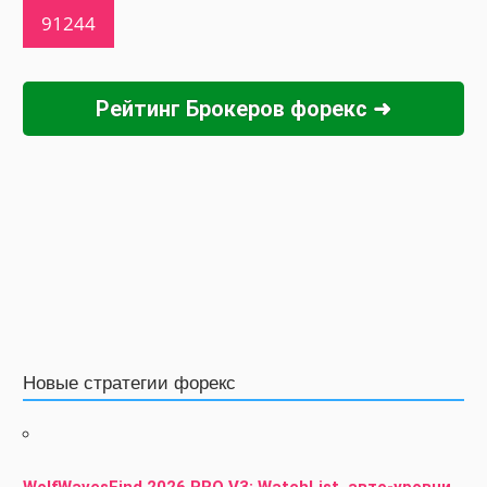
Рейтинг Брокеров форекс ➜
Новые стратегии форекс
WolfWavesFind 2026 PRO V3: WatchList, авто-уровни