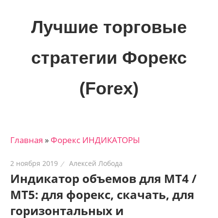
Skip
to
Лучшие торговые
content
стратегии Форекс
(Forex)
Лучшие
материалы
для
Главная
»
Форекс ИНДИКАТОРЫ
трейдеров
на
2 ноября 2019
Алексей Лобода
финансовых
Индикатор объемов для МТ4 /
рынках:
МТ5: для форекс, скачать, для
стратегии,
сигналы,
горизонтальных и
новости…