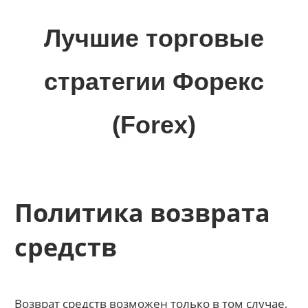
Skip
to
Лучшие торговые
content
стратегии Форекс
(Forex)
Лучшие
материалы
для
трейдеров
Политика возврата
на
финансовых
средств
рынках:
стратегии,
сигналы,
Возврат средств возможен только в том случае,
новости…