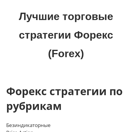
Skip
to
Лучшие торговые
content
стратегии Форекс
(Forex)
Лучшие
материалы
для
трейдеров
Форекс стратегии по
на
финансовых
рубрикам
рынках:
стратегии,
сигналы,
Безиндикаторные
новости…