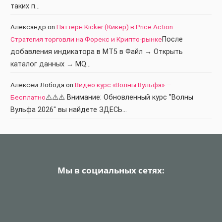
таких п…
Александр
on
Паттерн Kicker (Кикер) в Price Action —
Стратегия торговли на Форекс и Крипто-рынке
После
добавления индикатора в МТ5 в Файл → Открыть
каталог данных → MQ…
Алексей Лобода
on
Видео курс «Волны Вульфа» —
Бесплатно
⚠️⚠️⚠️ Внимание: Обновленный курс "Волны
Вульфа 2026" вы найдете ЗДЕСЬ…
Мы в социальных сетях: