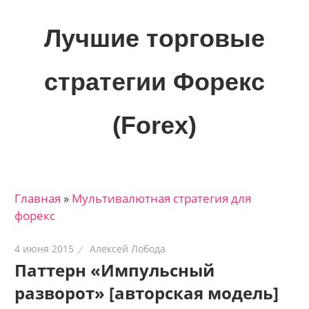
Skip
to
Лучшие торговые
content
стратегии Форекс
(Forex)
Лучшие
материалы
для
Главная
»
Мультивалютная стратегия для
трейдеров
форекс
на
финансовых
4 июня 2015
Алексей Лобода
рынках:
Паттерн «Импульсный
стратегии,
разворот» [авторская модель]
сигналы,
новости…