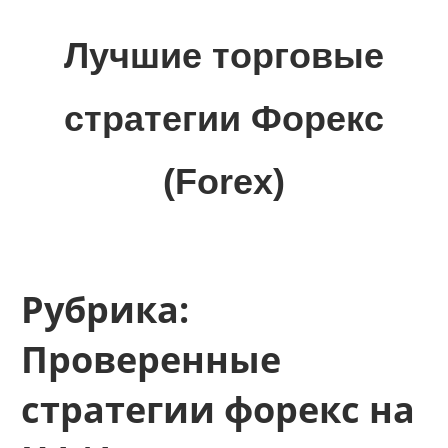
Skip
to
Лучшие торговые
content
стратегии Форекс
(Forex)
Лучшие
материалы
для
трейдеров
Рубрика:
на
финансовых
Проверенные
рынках:
стратегии,
стратегии форекс на
сигналы,
новости…