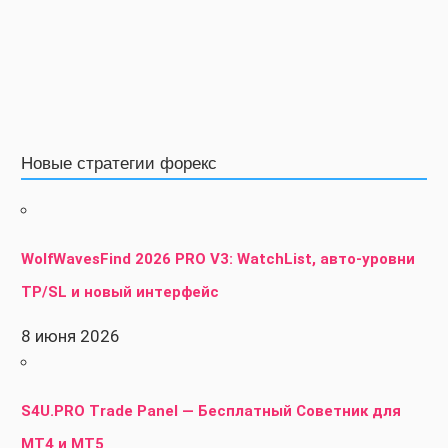
Новые стратегии форекс
WolfWavesFind 2026 PRO V3: WatchList, авто-уровни
TP/SL и новый интерфейс
8 июня 2026
S4U.PRO Trade Panel — Бесплатный Советник для
MT4 и MT5