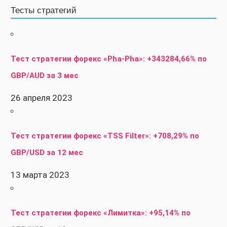
Тесты стратегий
Тест стратегии форекс «Pha-Pha»: +343284,66% по
GBP/AUD за 3 мес
26 апреля 2023
Тест стратегии форекс «TSS Filter»: +708,29% по
GBP/USD за 12 мес
13 марта 2023
Тест стратегии форекс «Лимитка»: +95,14% по