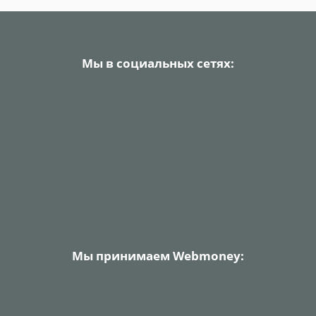
Мы в социальных сетях:
Мы принимаем Webmoney: