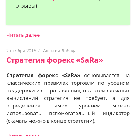
отзывы)
Читать далее
2 ноября 2015
Алексей Лобода
Стратегия форекс «SaRa»
Стратегия форекс «SaRa»
основывается на
классических правилах торговли по уровням
поддержки и сопротивления, при этом сложных
вычислений стратегия не требует, а для
определения самих уровней можно
использовать вспомогательный индикатор
(скачать можно в конце стратегии).