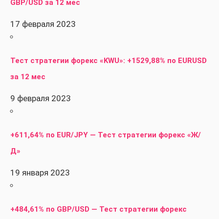
GBP/USD за 12 мес
17 февраля 2023
Тест стратегии форекс «KWU»: +1529,88% по EURUSD
за 12 мес
9 февраля 2023
+611,64% по EUR/JPY — Тест стратегии форекс «Ж/
Д»
19 января 2023
+484,61% по GBP/USD — Тест стратегии форекс