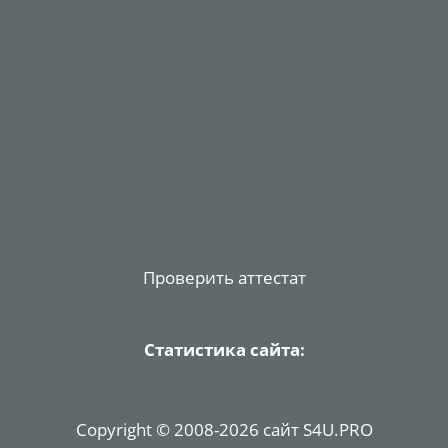
Проверить аттестат
Статистика сайта:
Copyright © 2008-2026 сайт S4U.PRO