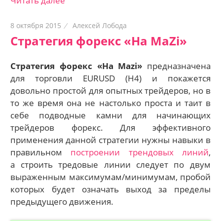
Читать далее
8 октября 2015
Алексей Лобода
Стратегия форекс «На MaZi»
Стратегия форекс «На Mazi»
предназначена
для торговли EURUSD (H4) и покажется
довольно простой для опытных трейдеров, но в
то же время она не настолько проста и таит в
себе подводные камни для начинающих
трейдеров форекс. Для эффективного
применения данной стратегии нужны навыки в
правильном
построении трендовых линий
,
а строить тредовые линии следует по двум
выраженным максимумам/минимумам, пробой
которых будет означать выход за пределы
предыдущего движения.