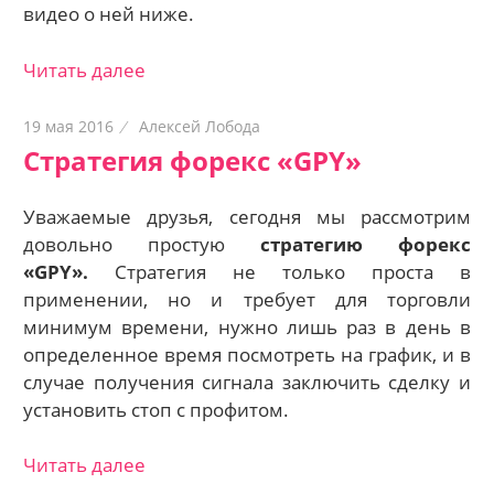
видео о ней ниже.
Читать далее
19 мая 2016
Алексей Лобода
Стратегия форекс «GPY»
Уважаемые друзья, сегодня мы рассмотрим
довольно простую
стратегию форекс
«GPY».
Стратегия не только проста в
применении, но и требует для торговли
минимум времени, нужно лишь раз в день в
определенное время посмотреть на график, и в
случае получения сигнала заключить сделку и
установить стоп с профитом.
Читать далее