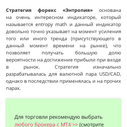
Стратегия форекс «Энтропия»
основана
на
очень
интересном индикаторе, который
называется entropy math и данный индикатор
довольно точно указывает на момент усиления
того или иного тренда (присутствующего в
данный момент времени на рынке), что
позволяет получать большую долю
вероятности на достижение прибыли при входе
в рынок. Стратегия изначально
разрабатывалась для валютной пара USD/CAD,
однако в последствии применялась и на прочих
парах.
Для торговли рекомендую выбрать
любого брокера с МТ4 >>
(смотрите