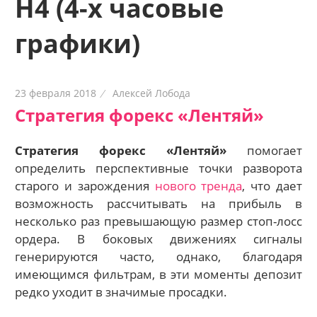
H4 (4-х часовые
графики)
23 февраля 2018
Алексей Лобода
Стратегия форекс «Лентяй»
Стратегия форекс «Лентяй»
помогает
определить перспективные точки разворота
старого и зарождения
нового тренда
, что дает
возможность рассчитывать на прибыль в
несколько раз превышающую размер стоп-лосс
ордера. В боковых движениях сигналы
генерируются часто, однако, благодаря
имеющимся фильтрам, в эти моменты депозит
редко уходит в значимые просадки.