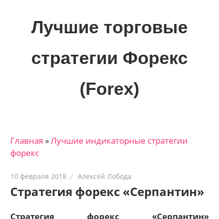
Skip
to
Лучшие торговые
content
стратегии Форекс
(Forex)
Лучшие
материалы
для
Главная
»
Лучшие индикаторные cтратегии
трейдеров
форекс
на
финансовых
10 февраля 2018
Алексей Лобода
рынках:
Стратегия форекс «Серпантин»
стратегии,
сигналы,
Стратегия форекс «Серпантин»
новости…