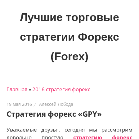
Skip
to
Лучшие торговые
content
стратегии Форекс
(Forex)
Лучшие
материалы
для
Главная
»
2016 стратегия форекс
трейдеров
на
19 мая 2016
Алексей Лобода
финансовых
Стратегия форекс «GPY»
рынках:
стратегии,
Уважаемые друзья, сегодня мы рассмотрим
сигналы,
довольно простую
стратегию форекс
новости…