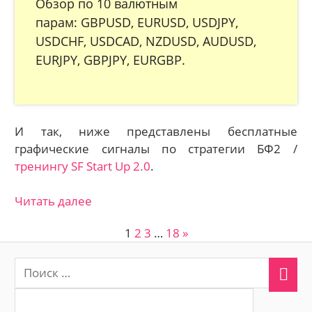
Обзор по 10 валютным
парам: GBPUSD, EURUSD, USDJPY,
USDCHF, USDCAD, NZDUSD, AUDUSD,
EURJPY, GBPJPY, EURGBP.
И так, ниже представлены бесплатные
графические сигналы по стратегии БФ2 /
тренингу SF Start Up 2.0
.
Читать далее
1
2
3
…
18
След.
»
Пагинация
записи
записей