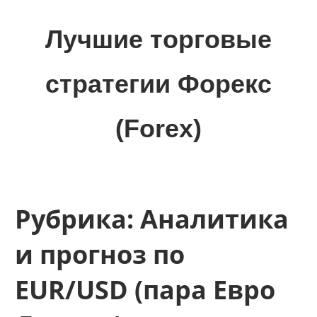
Skip
to
Лучшие торговые
content
стратегии Форекс
(Forex)
Лучшие
материалы
для
трейдеров
Рубрика:
Аналитика
на
финансовых
и прогноз по
рынках:
стратегии,
EUR/USD (пара Евро
сигналы,
новости…