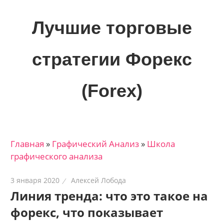
Skip
to
Лучшие торговые
content
стратегии Форекс
(Forex)
Лучшие
материалы
для
Главная
»
Графический Анализ
»
Школа
трейдеров
графического анализа
на
финансовых
3 января 2020
Алексей Лобода
рынках:
Линия тренда: что это такое на
стратегии,
форекс, что показывает
сигналы,
новости…