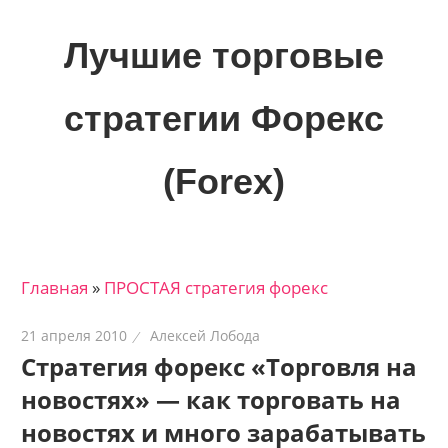
Skip
to
Лучшие торговые
content
стратегии Форекс
(Forex)
Лучшие
материалы
для
Главная
»
ПРОСТАЯ стратегия форекс
трейдеров
на
21 апреля 2010
Алексей Лобода
финансовых
Стратегия форекс «Торговля на
рынках:
новостях» — как торговать на
стратегии,
сигналы,
новостях и много зарабатывать
новости…