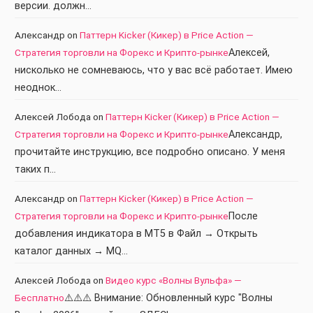
версии. должн…
Александр
on
Паттерн Kicker (Кикер) в Price Action —
Стратегия торговли на Форекс и Крипто-рынке
Алексей,
нисколько не сомневаюсь, что у вас всё работает. Имею
неоднок…
Алексей Лобода
on
Паттерн Kicker (Кикер) в Price Action —
Стратегия торговли на Форекс и Крипто-рынке
Александр,
прочитайте инструкцию, все подробно описано. У меня
таких п…
Александр
on
Паттерн Kicker (Кикер) в Price Action —
Стратегия торговли на Форекс и Крипто-рынке
После
добавления индикатора в МТ5 в Файл → Открыть
каталог данных → MQ…
Алексей Лобода
on
Видео курс «Волны Вульфа» —
Бесплатно
⚠️⚠️⚠️ Внимание: Обновленный курс "Волны