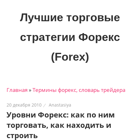
Skip
to
Лучшие торговые
content
стратегии Форекс
(Forex)
Лучшие
материалы
для
Главная
»
Термины форекс, словарь трейдера
трейдеров
на
20 декабря 2010
Anastasiya
финансовых
Уровни Форекс: как по ним
рынках:
торговать, как находить и
стратегии,
сигналы,
строить
новости…