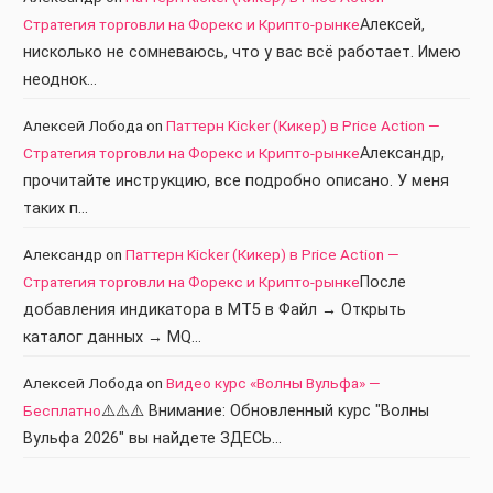
Стратегия торговли на Форекс и Крипто-рынке
Алексей,
нисколько не сомневаюсь, что у вас всё работает. Имею
неоднок…
Алексей Лобода
on
Паттерн Kicker (Кикер) в Price Action —
Стратегия торговли на Форекс и Крипто-рынке
Александр,
прочитайте инструкцию, все подробно описано. У меня
таких п…
Александр
on
Паттерн Kicker (Кикер) в Price Action —
Стратегия торговли на Форекс и Крипто-рынке
После
добавления индикатора в МТ5 в Файл → Открыть
каталог данных → MQ…
Алексей Лобода
on
Видео курс «Волны Вульфа» —
Бесплатно
⚠️⚠️⚠️ Внимание: Обновленный курс "Волны
Вульфа 2026" вы найдете ЗДЕСЬ…