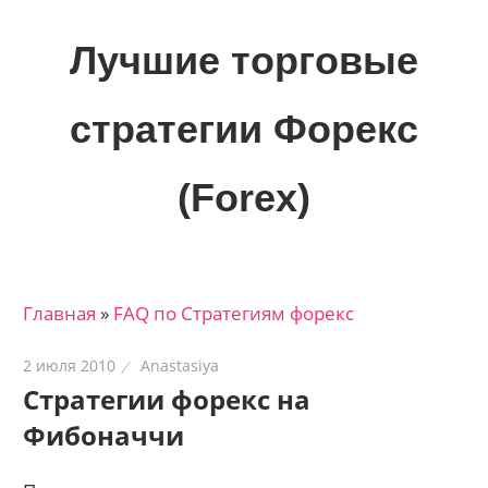
Skip
to
Лучшие торговые
content
стратегии Форекс
(Forex)
Лучшие
материалы
для
Главная
»
FAQ по Стратегиям форекс
трейдеров
на
2 июля 2010
Anastasiya
финансовых
Стратегии форекс на
рынках:
Фибоначчи
стратегии,
сигналы,
новости…