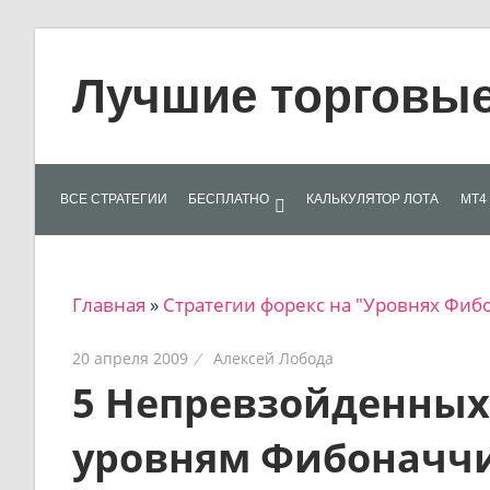
Skip
to
Лучшие торговые 
content
Лучшие
материалы
для
ВСЕ СТРАТЕГИИ
БЕСПЛАТНО
КАЛЬКУЛЯТОР ЛОТА
МТ4 
трейдеров
на
финансовых
Главная
»
Стратегии форекс на "Уровнях Фиб
рынках:
стратегии,
20 апреля 2009
Алексей Лобода
сигналы,
5 Непревзойденных 
новости…
уровням Фибоначч