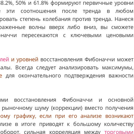
38.2%, 50% и 61.8% формируют первичные уровни
те эти соотношения после тренда в любом
ровать степень колебания против тренда. Нанеся
аженные волны вверх либо вниз, вы сможете
оначчи пересекаются с ключевыми ценовыми
лей
и уровней
восстановления Фибоначчи может
алы. Всегда следует анализировать максимумы,
е
для окончательного подтверждения важности
ями восстановления Фибоначчи и основной
 рыночному шуму (коррекции) вместо получения
ному графику, если при его анализе возникают
ализе в итоге приводят к большому количеству
аоборот, сильная корреляция между
торговыми