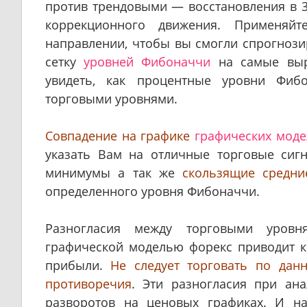
против трендовыми — восстановления в 
коррекционного движения. Применяй
направлении, чтобы вы смогли спрогнози
сетку
уровней Фибоначчи
на самые выр
увидеть, как процентные уровни Фиб
торговыми уровнями.
Совпадение на графике
графических моде
указать Вам на отличные торговые сигн
минимумы а так же
скользящие средни
определенного уровня Фибоначчи.
Разногласия между торговыми уровн
графической моделью форекс приводит к
прибыли.
Не следует торговать по дан
противоречия
. Эти разногласия при ан
разворотов на ценовых графиках. И н