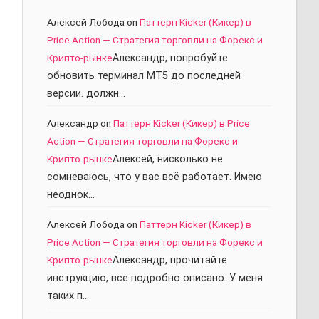
Алексей Лобода
on
Паттерн Kicker (Кикер) в
Price Action — Стратегия торговли на Форекс и
Крипто-рынке
Александр, попробуйте
обновить терминал МТ5 до последней
версии. должн…
Александр
on
Паттерн Kicker (Кикер) в Price
Action — Стратегия торговли на Форекс и
Крипто-рынке
Алексей, нисколько не
сомневаюсь, что у вас всё работает. Имею
неоднок…
Алексей Лобода
on
Паттерн Kicker (Кикер) в
Price Action — Стратегия торговли на Форекс и
Крипто-рынке
Александр, прочитайте
инструкцию, все подробно описано. У меня
таких п…