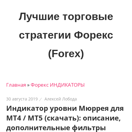
Skip
to
Лучшие торговые
content
стратегии Форекс
(Forex)
Лучшие
материалы
для
Главная
»
Форекс ИНДИКАТОРЫ
трейдеров
на
30 августа 2019
Алексей Лобода
финансовых
Индикатор уровни Мюррея для
рынках:
МТ4 / МТ5 (скачать): описание,
стратегии,
сигналы,
дополнительные фильтры
новости…