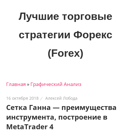
Skip
to
Лучшие торговые
content
стратегии Форекс
(Forex)
Лучшие
материалы
для
Главная
»
Графический Анализ
трейдеров
на
16 октября 2018
Алексей Лобода
финансовых
Сетка Ганна — преимущества
рынках:
инструмента, построение в
стратегии,
сигналы,
MetaTrader 4
новости…