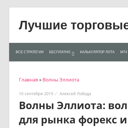
Skip
to
Лучшие торговые 
content
Лучшие
материалы
для
ВСЕ СТРАТЕГИИ
БЕСПЛАТНО
КАЛЬКУЛЯТОР ЛОТА
МТ4 
трейдеров
на
финансовых
Главная
»
Волны Эллиота
рынках:
стратегии,
10 сентября 2019
Алексей Лобода
сигналы,
Волны Эллиота: вол
новости…
для рынка форекс и