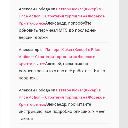
Алексей Лобода
on
Паттерн Kicker (Кикер) в
Price Action — Стратегия торговли на Форекс и
Крипто-рынке
Александр, попробуйте
обновить терминал МТ5 до последней
версии. должн…
Александр
on
Паттерн Kicker (Кикер) в Price
Action — Стратегия торговли на Форекс и
Крипто-рынке
Алексей, нисколько не
сомневаюсь, что у вас всё работает. Имею
неоднок…
Алексей Лобода
on
Паттерн Kicker (Кикер) в
Price Action — Стратегия торговли на Форекс и
Крипто-рынке
Александр, прочитайте
инструкцию, все подробно описано. У меня
таких п…