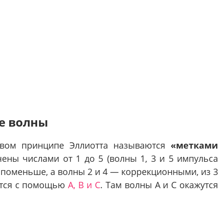
е волны
овом принципе Эллиотта называются
«метками
ены числами от 1 до 5 (волны 1, 3 и 5 импульса
 поменьше, а волны 2 и 4 — коррекционными, из 3
тся с помощью
А, В и С
. Там волны А и С окажутся