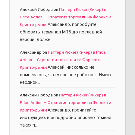
Алексей Лобода
on
Паттерн Kicker (Кикер) в
Price Action — Стратегия торговли на Форекс и
Крипто-рынке
Александр, попробуйте
обновить терминал МТ5 до последней
версии. должн…
Александр
on
Паттерн Kicker (Кикер) в Price
Action — Стратегия торговли на Форекс и
Крипто-рынке
Алексей, нисколько не
сомневаюсь, что у вас всё работает. Имею
неоднок…
Алексей Лобода
on
Паттерн Kicker (Кикер) в
Price Action — Стратегия торговли на Форекс и
Крипто-рынке
Александр, прочитайте
инструкцию, все подробно описано. У меня
таких п…