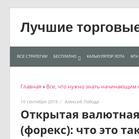
Skip
to
Лучшие торговые 
content
Лучшие
материалы
для
ВСЕ СТРАТЕГИИ
БЕСПЛАТНО
КАЛЬКУЛЯТОР ЛОТА
МТ4 
трейдеров
на
финансовых
Главная
»
Все, что нужно знать начинающим 
рынках:
стратегии,
10 сентября 2019
Алексей Лобода
сигналы,
Открытая валютная
новости…
(форекс): что это т