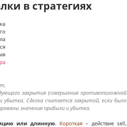
елки в стратегиях
ка
го
ла
ся
ия
ра
т,
дующего закрытия (совершения противоположной
ли убытка. Сделка считается закрытой, если было
ированы значения прибыли и убытка.
зицию или длинную
.
Короткая
– действие sell,