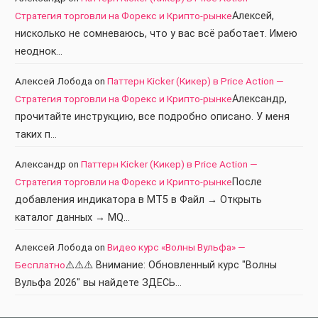
Стратегия торговли на Форекс и Крипто-рынке
Алексей,
нисколько не сомневаюсь, что у вас всё работает. Имею
неоднок…
Алексей Лобода
on
Паттерн Kicker (Кикер) в Price Action —
Стратегия торговли на Форекс и Крипто-рынке
Александр,
прочитайте инструкцию, все подробно описано. У меня
таких п…
Александр
on
Паттерн Kicker (Кикер) в Price Action —
Стратегия торговли на Форекс и Крипто-рынке
После
добавления индикатора в МТ5 в Файл → Открыть
каталог данных → MQ…
Алексей Лобода
on
Видео курс «Волны Вульфа» —
Бесплатно
⚠️⚠️⚠️ Внимание: Обновленный курс "Волны
Вульфа 2026" вы найдете ЗДЕСЬ…