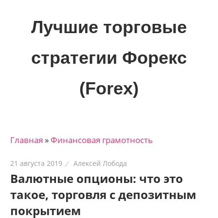
Skip
to
Лучшие торговые
content
стратегии Форекс
(Forex)
Лучшие
материалы
для
Главная
»
Финансовая грамотность
трейдеров
на
21 августа 2019
Алексей Лобода
финансовых
Валютные опционы: что это
рынках:
такое, торговля с депозитным
стратегии,
сигналы,
покрытием
новости…