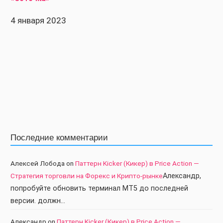
4 января 2023
Последние комментарии
Алексей Лобода
on
Паттерн Kicker (Кикер) в Price Action —
Стратегия торговли на Форекс и Крипто-рынке
Александр,
попробуйте обновить терминал МТ5 до последней
версии. должн…
Александр
on
Паттерн Kicker (Кикер) в Price Action —