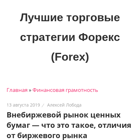
Skip
to
Лучшие торговые
content
стратегии Форекс
(Forex)
Лучшие
материалы
для
Главная
»
Финансовая грамотность
трейдеров
на
13 августа 2019
Алексей Лобода
финансовых
Внебиржевой рынок ценных
рынках:
бумаг — что это такое, отличия
стратегии,
сигналы,
от биржевого рынка
новости…