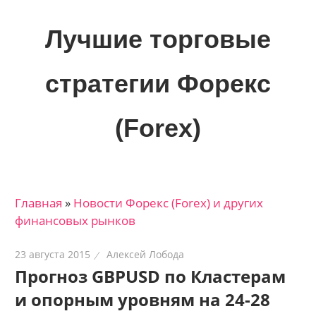
Skip
to
Лучшие торговые
content
стратегии Форекс
(Forex)
Лучшие
материалы
для
Главная
»
Новости Форекс (Forex) и других
трейдеров
финансовых рынков
на
финансовых
23 августа 2015
Алексей Лобода
рынках:
Прогноз GBPUSD по Кластерам
стратегии,
и опорным уровням на 24-28
сигналы,
новости…