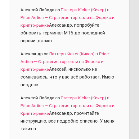
Алексей Лобода
on
Паттерн Kicker (Кикер) в
Price Action — Стратегия торговли на Форекс и
Крипто-рынке
Александр, попробуйте
обновить терминал МТ5 до последней
версии. должн…
Александр
on
Паттерн Kicker (Кикер) в Price
Action — Стратегия торговли на Форекс и
Крипто-рынке
Алексей, нисколько не
сомневаюсь, что у вас всё работает. Имею
неоднок…
Алексей Лобода
on
Паттерн Kicker (Кикер) в
Price Action — Стратегия торговли на Форекс и
Крипто-рынке
Александр, прочитайте
инструкцию, все подробно описано. У меня
таких п…