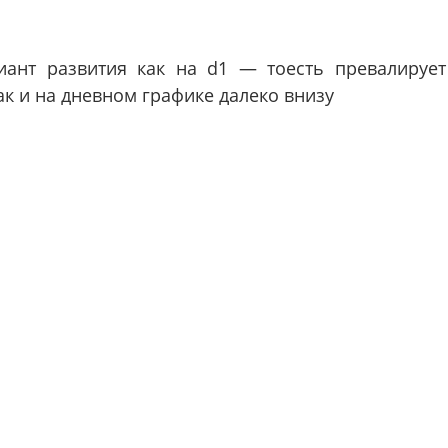
иант развития как на d1 — тоесть превалирует
к и на дневном графике далеко внизу