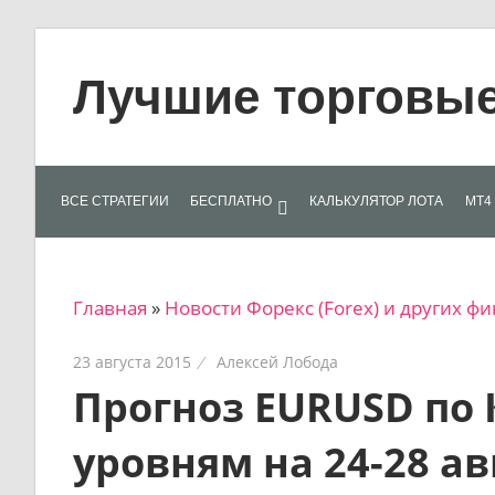
Skip
to
Лучшие торговые 
content
Лучшие
материалы
для
ВСЕ СТРАТЕГИИ
БЕСПЛАТНО
КАЛЬКУЛЯТОР ЛОТА
МТ4 
трейдеров
на
финансовых
Главная
»
Новости Форекс (Forex) и других 
рынках:
стратегии,
23 августа 2015
Алексей Лобода
сигналы,
Прогноз EURUSD по
новости…
уровням на 24-28 ав