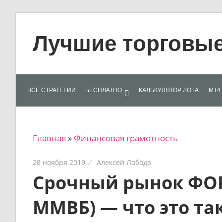
Skip
to
Лучшие торговые 
content
Лучшие
материалы
для
ВСЕ СТРАТЕГИИ
БЕСПЛАТНО
КАЛЬКУЛЯТОР ЛОТА
МТ4 
трейдеров
на
финансовых
Главная
»
Финансовая грамотность
рынках:
стратегии,
28 ноября 2019
Алексей Лобода
сигналы,
Срочный рынок ФОРТ
новости…
ММВБ) — что это 