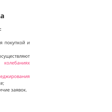
ка
:
я покупкой и
существляют
 колебаниях
хеджирования
е;
чие заявок.