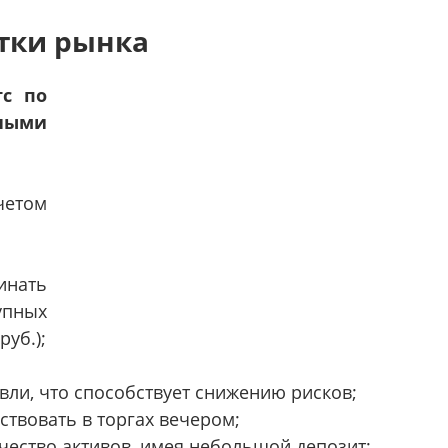
тки рынка
с по
ными
етом
нать
упных
руб.);
ли, что способствует снижению рисков;
твовать в торгах вечером;
ество активов, имея небольшой депозит;