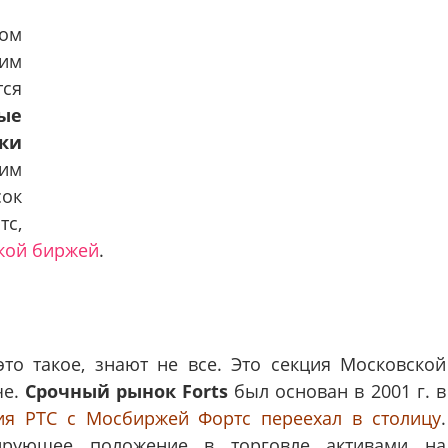
ком
ним
тся
ые
ки
им
ок
тс,
кой биржей
.
то такое, знают не все. Это секция Московской
че.
Срочный рынок Forts
был основан в 2001 г. в
ия РТС с Мосбиржей Фортс переехал в столицу
.
ирующее положение в торговле активами на