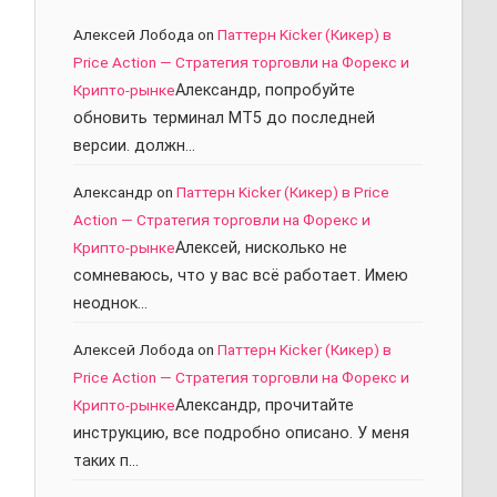
Алексей Лобода
on
Паттерн Kicker (Кикер) в
Price Action — Стратегия торговли на Форекс и
Крипто-рынке
Александр, попробуйте
обновить терминал МТ5 до последней
версии. должн…
Александр
on
Паттерн Kicker (Кикер) в Price
Action — Стратегия торговли на Форекс и
Крипто-рынке
Алексей, нисколько не
сомневаюсь, что у вас всё работает. Имею
неоднок…
Алексей Лобода
on
Паттерн Kicker (Кикер) в
Price Action — Стратегия торговли на Форекс и
Крипто-рынке
Александр, прочитайте
инструкцию, все подробно описано. У меня
таких п…