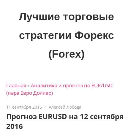
Skip
to
Лучшие торговые
content
стратегии Форекс
(Forex)
Лучшие
материалы
для
Главная
»
Аналитика и прогноз по EUR/USD
трейдеров
(пара Евро Доллар)
на
финансовых
11 сентября 2016
Алексей Лобода
рынках:
Прогноз EURUSD на 12 сентября
стратегии,
2016
сигналы,
новости…