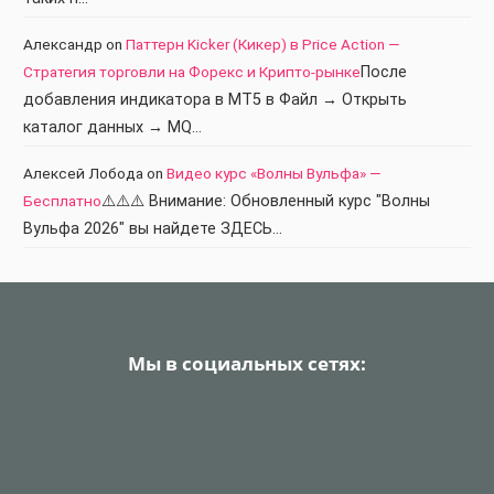
Александр
on
Паттерн Kicker (Кикер) в Price Action —
Стратегия торговли на Форекс и Крипто-рынке
После
добавления индикатора в МТ5 в Файл → Открыть
каталог данных → MQ…
Алексей Лобода
on
Видео курс «Волны Вульфа» —
Бесплатно
⚠️⚠️⚠️ Внимание: Обновленный курс "Волны
Вульфа 2026" вы найдете ЗДЕСЬ…
Мы в социальных сетях: