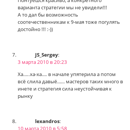
Понтуешся красиво, а конкретного
варианта стратегии мы не увидели!!!
А то дал бы возможность
соотечественникам к 9-мая тоже погулять
достойно !!! :-))
JS_Sergey
:
3 марта 2010 в 20:23
Ха…..ха-ха…. в начале упятерила а потом
всё слила давыё…… мастеров таких много в
инете и стратегия сила неустойчивая к
рынку
lexandros
:
10 марта 2010 в 5:58