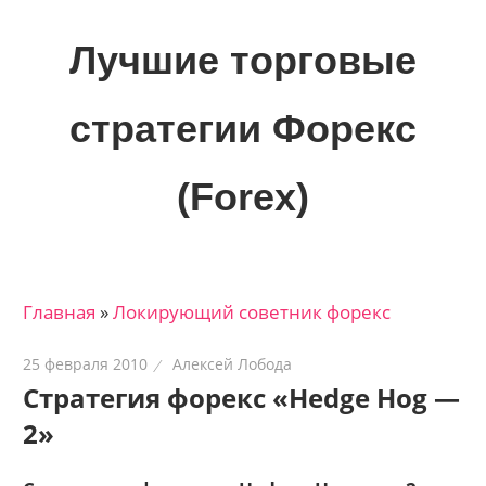
Skip
to
Лучшие торговые
content
стратегии Форекс
(Forex)
Лучшие
материалы
для
Главная
»
Локирующий советник форекс
трейдеров
на
25 февраля 2010
Алексей Лобода
финансовых
Стратегия форекс «Hedge Hog —
рынках:
2»
стратегии,
сигналы,
новости…