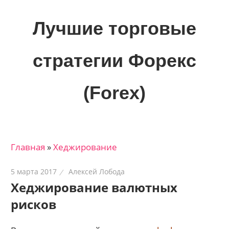
Skip
to
Лучшие торговые
content
стратегии Форекс
(Forex)
Лучшие
материалы
для
Главная
»
Хеджирование
трейдеров
на
5 марта 2017
Алексей Лобода
финансовых
Хеджирование валютных
рынках:
рисков
стратегии,
сигналы,
новости…