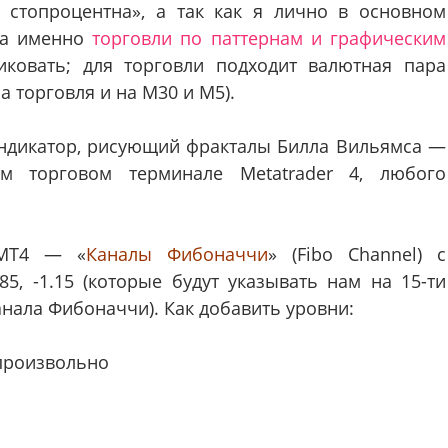
о стопроцентна», а так как я лично в основном
(а именно
торговли по паттернам и графическим
иковать; для торговли подходит валютная пара
а торговля и на M30 и M5).
индикатор, рисующий фракталы Билла Вильямса —
бом торговом терминале Metatrader 4, любого
 MT4 — «
Каналы Фибоначчи
» (Fibo Channel) с
.85, -1.15 (которые будут указывать нам на 15-ти
нала Фибоначчи). Как добавить уровни:
 произвольно