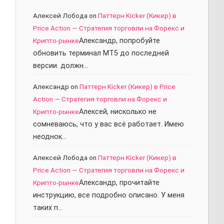
Алексей Лобода
on
Паттерн Kicker (Кикер) в
Price Action — Стратегия торговли на Форекс и
Крипто-рынке
Александр, попробуйте
обновить терминал МТ5 до последней
версии. должн…
Александр
on
Паттерн Kicker (Кикер) в Price
Action — Стратегия торговли на Форекс и
Крипто-рынке
Алексей, нисколько не
сомневаюсь, что у вас всё работает. Имею
неоднок…
Алексей Лобода
on
Паттерн Kicker (Кикер) в
Price Action — Стратегия торговли на Форекс и
Крипто-рынке
Александр, прочитайте
инструкцию, все подробно описано. У меня
таких п…