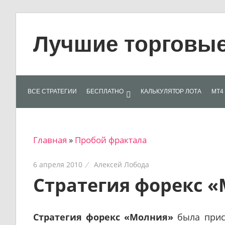
Skip
to
Лучшие торговые 
content
Лучшие
материалы
для
ВСЕ СТРАТЕГИИ
БЕСПЛАТНО
КАЛЬКУЛЯТОР ЛОТА
МТ4 
трейдеров
на
финансовых
Главная
»
Пробой фрактала
рынках:
стратегии,
6 апреля 2010
Алексей Лобода
сигналы,
Стратегия форекс 
новости…
Стратегия форекс «Молния»
была прис