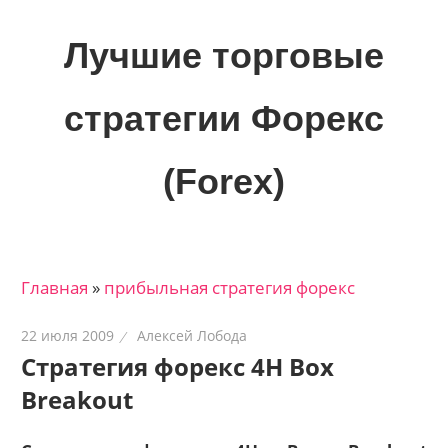
Skip
to
Лучшие торговые
content
стратегии Форекс
(Forex)
Лучшие
материалы
для
Главная
»
прибыльная стратегия форекс
трейдеров
на
22 июля 2009
Алексей Лобода
финансовых
Стратегия форекс 4H Box
рынках:
Breakout
стратегии,
сигналы,
новости…