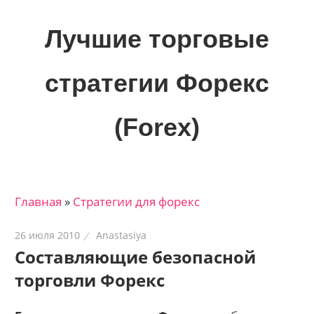
Skip
to
Лучшие торговые
content
стратегии Форекс
(Forex)
Лучшие
материалы
для
Главная
»
Стратегии для форекс
трейдеров
на
26 июля 2010
Anastasiya
финансовых
Составляющие безопасной
рынках:
торговли Форекс
стратегии,
сигналы,
новости…