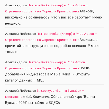
Александр
on
Паттерн Kicker (Кикер) в Price Action —
Стратегия торговли на Форекс и Крипто-рынке
Алексей,
нисколько не сомневаюсь, что у вас всё работает. Имею
неоднок…
Алексей Лобода
on
Паттерн Kicker (Кикер) в Price Action —
Стратегия торговли на Форекс и Крипто-рынке
Александр,
прочитайте инструкцию, все подробно описано. У меня
таких п…
Александр
on
Паттерн Kicker (Кикер) в Price Action —
Стратегия торговли на Форекс и Крипто-рынке
После
добавления индикатора в МТ5 в Файл → Открыть
каталог данных → MQ…
Алексей Лобода
on
Видео курс «Волны Вульфа» —
Бесплатно
⚠️⚠️⚠️ Внимание: Обновленный курс "Волны
Вульфа 2026" вы найдете ЗДЕСЬ…