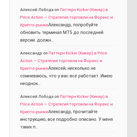
Алексей Лобода
on
Паттерн Kicker (Кикер) в
Price Action — Стратегия торговли на Форекс и
Крипто-рынке
Александр, попробуйте
обновить терминал МТ5 до последней
версии. должн…
Александр
on
Паттерн Kicker (Кикер) в Price
Action — Стратегия торговли на Форекс и
Крипто-рынке
Алексей, нисколько не
сомневаюсь, что у вас всё работает. Имею
неоднок…
Алексей Лобода
on
Паттерн Kicker (Кикер) в
Price Action — Стратегия торговли на Форекс и
Крипто-рынке
Александр, прочитайте
инструкцию, все подробно описано. У меня
таких п…