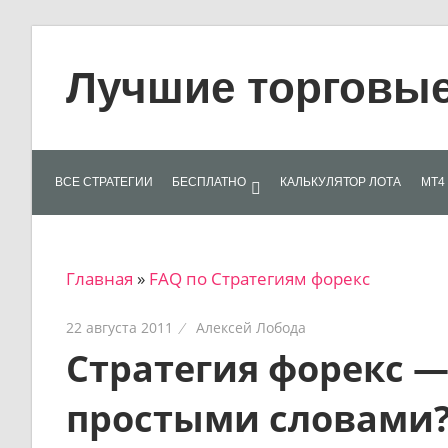
Skip
to
Лучшие торговые 
content
Лучшие
материалы
для
ВСЕ СТРАТЕГИИ
БЕСПЛАТНО
КАЛЬКУЛЯТОР ЛОТА
МТ4 
трейдеров
на
финансовых
Главная
»
FAQ по Стратегиям форекс
рынках:
стратегии,
22 августа 2011
Алексей Лобода
сигналы,
Стратегия форекс — 
новости…
простыми словами