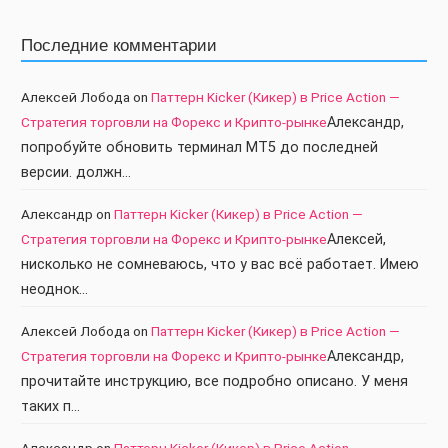
Последние комментарии
Алексей Лобода
on
Паттерн Kicker (Кикер) в Price Action —
Стратегия торговли на Форекс и Крипто-рынке
Александр,
попробуйте обновить терминал МТ5 до последней
версии. должн…
Александр
on
Паттерн Kicker (Кикер) в Price Action —
Стратегия торговли на Форекс и Крипто-рынке
Алексей,
нисколько не сомневаюсь, что у вас всё работает. Имею
неоднок…
Алексей Лобода
on
Паттерн Kicker (Кикер) в Price Action —
Стратегия торговли на Форекс и Крипто-рынке
Александр,
прочитайте инструкцию, все подробно описано. У меня
таких п…
Александр
on
Паттерн Kicker (Кикер) в Price Action —