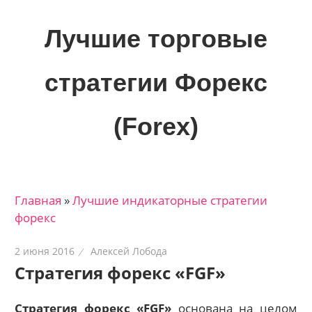
Skip
to
Лучшие торговые
content
стратегии Форекс
(Forex)
Лучшие
материалы
для
Главная
»
Лучшие индикаторные cтратегии
трейдеров
форекс
на
финансовых
2 июня 2016
Алексей Лобода
рынках:
Стратегия форекс «FGF»
стратегии,
сигналы,
Стратегия форекс «FGF»
основана на целом
новости…