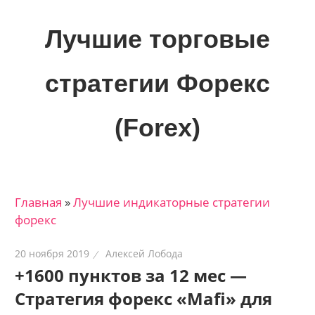
Skip
to
Лучшие торговые
content
стратегии Форекс
(Forex)
Лучшие
материалы
для
Главная
»
Лучшие индикаторные cтратегии
трейдеров
форекс
на
финансовых
20 ноября 2019
Алексей Лобода
рынках:
+1600 пунктов за 12 мес —
стратегии,
Стратегия форекс «Mafi» для
сигналы,
новости…