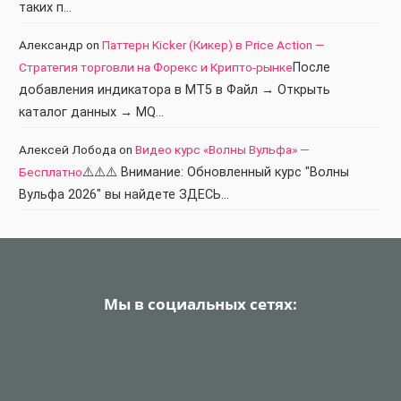
таких п…
Александр
on
Паттерн Kicker (Кикер) в Price Action —
Стратегия торговли на Форекс и Крипто-рынке
После
добавления индикатора в МТ5 в Файл → Открыть
каталог данных → MQ…
Алексей Лобода
on
Видео курс «Волны Вульфа» —
Бесплатно
⚠️⚠️⚠️ Внимание: Обновленный курс "Волны
Вульфа 2026" вы найдете ЗДЕСЬ…
Мы в социальных сетях: