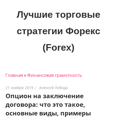
Skip
to
Лучшие торговые
content
стратегии Форекс
(Forex)
Лучшие
материалы
для
Главная
»
Финансовая грамотность
трейдеров
на
21 ноября 2019
Алексей Лобода
финансовых
Опцион на заключение
рынках:
договора: что это такое,
стратегии,
сигналы,
основные виды, примеры
новости…