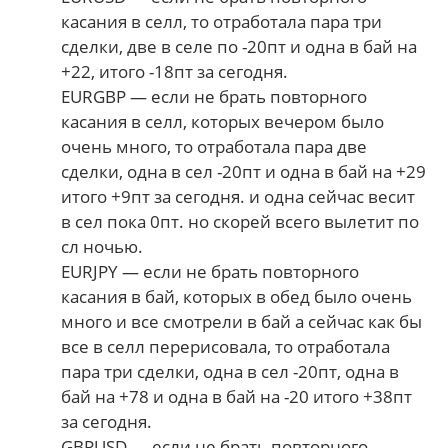
касания в селл, то отработала пара три
сделки, две в селе по -20пт и одна в бай на
+22, итого -18пт за сегодня.
EURGBP — если не брать повторного
касания в селл, которых вечером было
очень много, то отработала пара две
сделки, одна в сел -20пт и одна в бай на +29
итого +9пт за сегодня. и одна сейчас весит
в сел пока 0пт. но скорей всего вылетит по
сл ночью.
EURJPY — если не брать повторного
касания в бай, которых в обед было очень
много и все смотрели в бай а сейчас как бы
все в селл перерисовала, то отработала
пара три сделки, одна в сел -20пт, одна в
бай на +78 и одна в бай на -20 итого +38пт
за сегодня.
GBPUSD — если не брать повторного