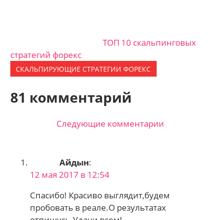
ТОП 10 скальпинговых
стратегий форекс
СКАЛЬПИРУЮЩИЕ СТРАТЕГИИ ФОРЕКС
81 комментарий
Следующие комментарии
Навигация
по
Айдын
:
комментариям
12 мая 2017 в 12:54
Спасибо! Красиво выглядит,будем
пробовать в реале.О результатах
отпишусь.Удачи всем!