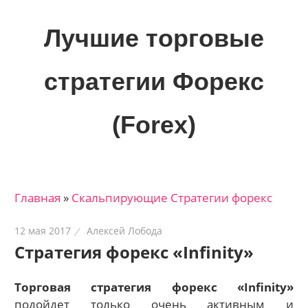
Skip
to
Лучшие торговые
content
стратегии Форекс
(Forex)
Лучшие
материалы
для
Главная
»
Скальпирующие Стратегии форекс
трейдеров
на
12 мая 2017
Алексей Лобода
финансовых
Стратегия форекс «Infinity»
рынках:
стратегии,
Торговая стратегия форекс «Infinity»
сигналы,
подойдет только очень активным и
новости…