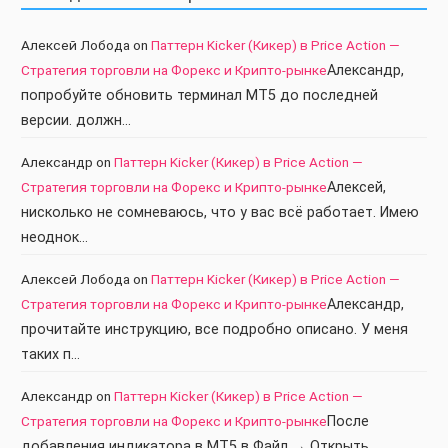
Алексей Лобода
on
Паттерн Kicker (Кикер) в Price Action —
Стратегия торговли на Форекс и Крипто-рынке
Александр,
попробуйте обновить терминал МТ5 до последней
версии. должн…
Александр
on
Паттерн Kicker (Кикер) в Price Action —
Стратегия торговли на Форекс и Крипто-рынке
Алексей,
нисколько не сомневаюсь, что у вас всё работает. Имею
неоднок…
Алексей Лобода
on
Паттерн Kicker (Кикер) в Price Action —
Стратегия торговли на Форекс и Крипто-рынке
Александр,
прочитайте инструкцию, все подробно описано. У меня
таких п…
Александр
on
Паттерн Kicker (Кикер) в Price Action —
Стратегия торговли на Форекс и Крипто-рынке
После
добавления индикатора в МТ5 в Файл → Открыть