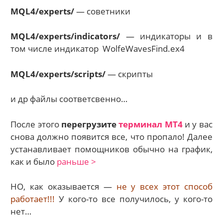
MQL4/experts/
— советники
MQL4/experts/indicators/
— индикаторы и в
том числе индикатор WolfeWavesFind.ex4
MQL4/experts/scripts/
— скрипты
и др файлы соответсвенно…
После этого
перегрузите
терминал МТ4
и у вас
снова должно появится все, что пропало! Далее
устанавливает помощников обычно на график,
как и было
раньше >
НО, как оказывается —
не у всех этот способ
работает!!!
У кого-то все получилось, у кого-то
нет…