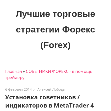
Skip
to
Лучшие торговые
content
стратегии Форекс
(Forex)
Лучшие
материалы
для
Главная
»
СОВЕТНИКИ ФОРЕКС - в помощь
трейдеров
трейдеру
на
финансовых
6 февраля 2014
Алексей Лобода
рынках:
Установка советников /
стратегии,
индикаторов в MetaTrader 4
сигналы,
новости…