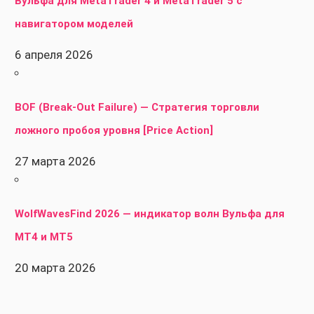
Вульфа для MetaTrader 4 и MetaTrader 5 с
навигатором моделей
6 апреля 2026
BOF (Break-Out Failure) — Стратегия торговли
ложного пробоя уровня [Price Action]
27 марта 2026
WolfWavesFind 2026 — индикатор волн Вульфа для
MT4 и MT5
20 марта 2026