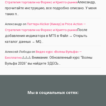
Стратегия торговли на Форекс и Крипто-рынке
Александр,
прочитайте инструкцию, все подробно описано. У меня
таких п…
Александр
on
Паттерн Kicker (Кикер) в Price Action —
Стратегия торговли на Форекс и Крипто-рынке
После
добавления индикатора в МТ5 в Файл → Открыть
каталог данных → MQ…
Алексей Лобода
on
Видео курс «Волны Вульфа» —
Бесплатно
⚠️⚠️⚠️ Внимание: Обновленный курс "Волны
Вульфа 2026" вы найдете ЗДЕСЬ…
Мы в социальных сетях: