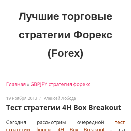
Skip
to
Лучшие торговые
content
стратегии Форекс
(Forex)
Лучшие
материалы
для
Главная
»
GBPJPY стратегия форекс
трейдеров
на
19 ноября 2013
Алексей Лобода
финансовых
Тест стратегии 4H Box Breakout
рынках:
стратегии,
Сегодня рассмотрим очередной
тест
сигналы,
стратегии форекс 4H Box Breakout
– эта
новости…