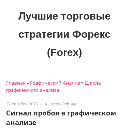
Skip
to
Лучшие торговые
content
стратегии Форекс
(Forex)
Лучшие
материалы
для
Главная
»
Графический Анализ
»
Школа
трейдеров
графического анализа
на
финансовых
27 октября 2015
Алексей Лобода
рынках:
Сигнал пробоя в графическом
стратегии,
анализе
сигналы,
новости…