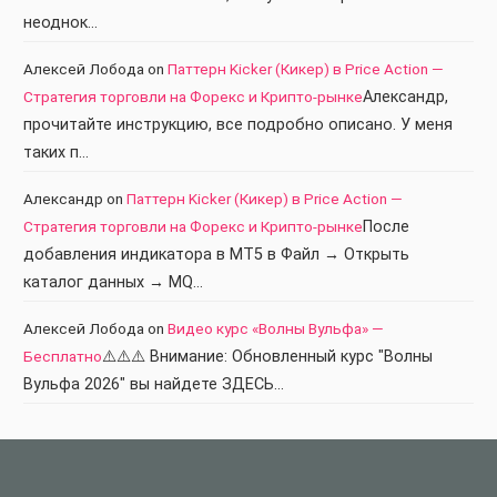
неоднок…
Алексей Лобода
on
Паттерн Kicker (Кикер) в Price Action —
Стратегия торговли на Форекс и Крипто-рынке
Александр,
прочитайте инструкцию, все подробно описано. У меня
таких п…
Александр
on
Паттерн Kicker (Кикер) в Price Action —
Стратегия торговли на Форекс и Крипто-рынке
После
добавления индикатора в МТ5 в Файл → Открыть
каталог данных → MQ…
Алексей Лобода
on
Видео курс «Волны Вульфа» —
Бесплатно
⚠️⚠️⚠️ Внимание: Обновленный курс "Волны
Вульфа 2026" вы найдете ЗДЕСЬ…