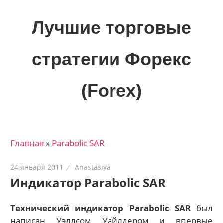
Skip
to
Лучшие торговые
content
стратегии Форекс
(Forex)
Лучшие
материалы
для
Главная
»
Parabolic SAR
трейдеров
на
24 января 2011
Anastasiya
финансовых
Индикатор Parabolic SAR
рынках:
стратегии,
Технический индикатор Parabolic SAR
был
сигналы,
написан Уэллсом Уайлдером и впервые
новости…