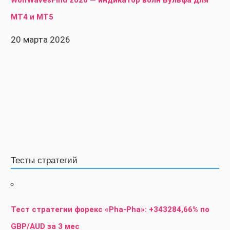
WolfWavesFind 2026 — индикатор волн Вульфа для
MT4 и MT5
20 марта 2026
Тесты стратегий
Тест стратегии форекс «Pha-Pha»: +343284,66% по
GBP/AUD за 3 мес