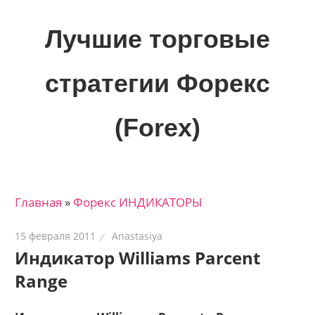
Skip
to
Лучшие торговые
content
стратегии Форекс
(Forex)
Лучшие
материалы
для
Главная
»
Форекс ИНДИКАТОРЫ
трейдеров
на
15 февраля 2011
Anastasiya
финансовых
Индикатор Williams Parcent
рынках:
Range
стратегии,
сигналы,
новости…