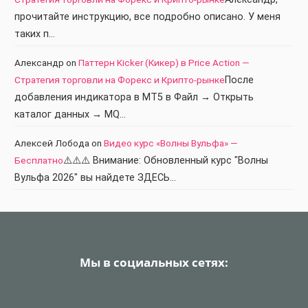
прочитайте инструкцию, все подробно описано. У меня
таких п…
Александр
on
Паттерн Kicker (Кикер) в Price Action —
Стратегия торговли на Форекс и Крипто-рынке
После
добавления индикатора в МТ5 в Файл → Открыть
каталог данных → MQ…
Алексей Лобода
on
Видео курс «Волны Вульфа» —
Бесплатно
⚠️⚠️⚠️ Внимание: Обновленный курс "Волны
Вульфа 2026" вы найдете ЗДЕСЬ…
Мы в социальных сетях: