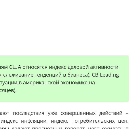
лям США относятся ин
декс деловой активности
тслеживание тенденций в бизнеса), CB Leading
итуации в американской экономике на
яцев).
ают последствия уже с
овершенных действий –
ндекс инфляции, индекс потребительских цен,
оры
делают прогнозы и говорят, чего ожидать в