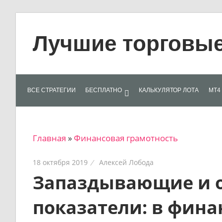
Skip
to
Лучшие торговые 
content
Лучшие
материалы
для
ВСЕ СТРАТЕГИИ
БЕСПЛАТНО
КАЛЬКУЛЯТОР ЛОТА
МТ4 
трейдеров
на
финансовых
Главная
»
Финансовая грамотность
рынках:
стратегии,
18 октября 2019
Алексей Лобода
сигналы,
Запаздывающие и
новости…
показатели: в финан