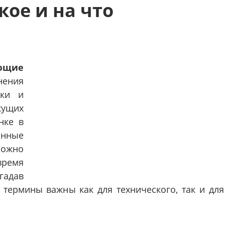
кое и на что
щие
ения
ики и
ущих
нке в
анные
ожно
ремя
гадав
термины важны как для технического, так и для