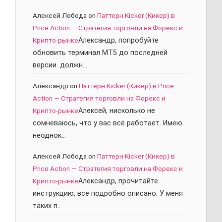
Алексей Лобода
on
Паттерн Kicker (Кикер) в
Price Action — Стратегия торговли на Форекс и
Крипто-рынке
Александр, попробуйте
обновить терминал МТ5 до последней
версии. должн…
Александр
on
Паттерн Kicker (Кикер) в Price
Action — Стратегия торговли на Форекс и
Крипто-рынке
Алексей, нисколько не
сомневаюсь, что у вас всё работает. Имею
неоднок…
Алексей Лобода
on
Паттерн Kicker (Кикер) в
Price Action — Стратегия торговли на Форекс и
Крипто-рынке
Александр, прочитайте
инструкцию, все подробно описано. У меня
таких п…