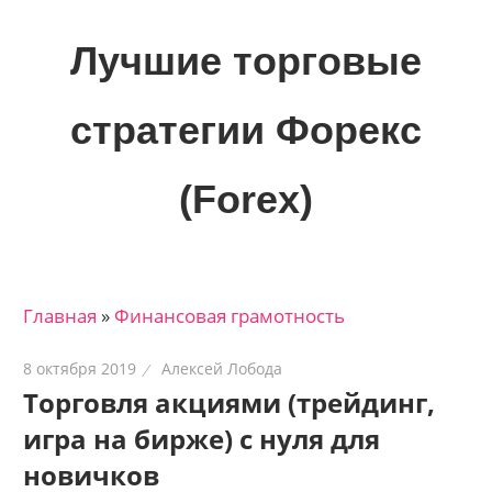
Skip
to
Лучшие торговые
content
стратегии Форекс
(Forex)
Лучшие
материалы
для
Главная
»
Финансовая грамотность
трейдеров
на
8 октября 2019
Алексей Лобода
финансовых
Торговля акциями (трейдинг,
рынках:
игра на бирже) с нуля для
стратегии,
сигналы,
новичков
новости…