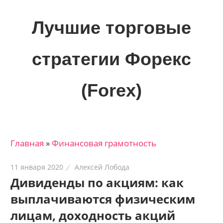
Skip
to
Лучшие торговые
content
стратегии Форекс
(Forex)
Лучшие
материалы
для
Главная
»
Финансовая грамотность
трейдеров
на
11 января 2020
Алексей Лобода
финансовых
Дивиденды по акциям: как
рынках:
выплачиваются физическим
стратегии,
сигналы,
лицам, доходность акций
новости…