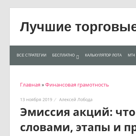
Skip
to
Лучшие торговые 
content
Лучшие
материалы
для
ВСЕ СТРАТЕГИИ
БЕСПЛАТНО
КАЛЬКУЛЯТОР ЛОТА
МТ4 
трейдеров
на
финансовых
Главная
»
Финансовая грамотность
рынках:
стратегии,
13 ноября 2019
Алексей Лобода
сигналы,
Эмиссия акций: что
новости…
словами, этапы и п