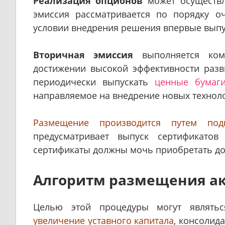
Реализация опционов
может осуществл
эмиссия рассматривается по порядку о
условии внедрения решения впервые вып
Вторичная эмиссия
выполняется комп
достижении высокой эффективности разв
периодически выпускать
ценные бумаг
направляемое на внедрение новых технол
Размещение производится путем подп
предусматривает выпуск сертификато
сертификаты должны мочь приобретать д
Алгоритм размещения а
Целью этой процедуры могут являт
увеличение уставного капитала
, консолид