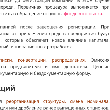
яться до регистрации компании. В этом случае
череди. Первичная процедура выполняется при
устить в обращение опционы
фондового рынка
.
анией после завершения регистрации. При
ития от привлечения средств предприятия будут
и
, которые обеспечат новое влияние капитала,
огий, инновационных разработок.
иски, конвертации, распределения.
Эмиссия
в на предъявителя и имя держателя. Ценные
окументарную и бездокументарную форму.
кций
ься
реорганизация структуры, смена номинала,
ация или дробление ранее выпущенных опционов.