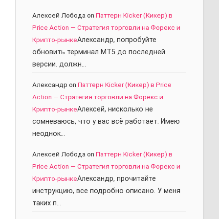
Алексей Лобода
on
Паттерн Kicker (Кикер) в
Price Action — Стратегия торговли на Форекс и
Крипто-рынке
Александр, попробуйте
обновить терминал МТ5 до последней
версии. должн…
Александр
on
Паттерн Kicker (Кикер) в Price
Action — Стратегия торговли на Форекс и
Крипто-рынке
Алексей, нисколько не
сомневаюсь, что у вас всё работает. Имею
неоднок…
Алексей Лобода
on
Паттерн Kicker (Кикер) в
Price Action — Стратегия торговли на Форекс и
Крипто-рынке
Александр, прочитайте
инструкцию, все подробно описано. У меня
таких п…