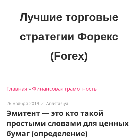
Skip
to
Лучшие торговые
content
стратегии Форекс
(Forex)
Лучшие
материалы
для
Главная
»
Финансовая грамотность
трейдеров
на
26 ноября 2019
Anastasiya
финансовых
Эмитент — это кто такой
рынках:
простыми словами для ценных
стратегии,
сигналы,
бумаг (определение)
новости…