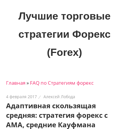
Skip
to
Лучшие торговые
content
стратегии Форекс
(Forex)
Лучшие
материалы
для
Главная
»
FAQ по Стратегиям форекс
трейдеров
на
4 февраля 2017
Алексей Лобода
финансовых
Адаптивная скользящая
рынках:
средняя: стратегия форекс с
стратегии,
сигналы,
AMA, средние Кауфмана
новости…