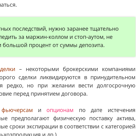
аться.
тных последствий, нужно заранее тщательно
ледить за маржин-коллом и стоп-аутом, не
и большой процент от суммы депозита.
делки
– некоторыми брокерскими компаниями
торого сделки ликвидируются в принудительном
ся редко, но при желании вести долгосрочную
овие перед принятием договора.
фьючерсам
и
опционам
по дате истечения
рые предполагают физическую поставку актива,
ые сроки экспирации в соответствии с категорией
ьхозпродукция и др.).