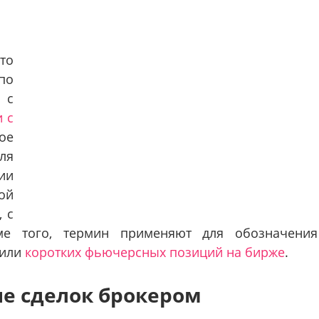
то
по
 с
 с
ое
ля
ии
ой
 с
ме того, термин применяют для обозначения
 или
коротких фьючерсных позиций на бирже
.
е сделок брокером