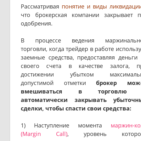
Рассматрив
ая
понятие и виды ликвидаци
что брокерская компании закрывает п
одобрения.
В процессе ведения маржинальн
торговли, когда трейдер в работе использ
заемные средства, предоставляя деньги 
своего счета в качеств
е залога, п
достижении убытком максималь
допустимой отметки
брокер мож
вмешиваться в торговлю
автоматически закрывать убыточн
сделки, чтобы спасти свои средства:
1)
Наступление момента
маржин-ко
(Margin Call)
, уровень которо