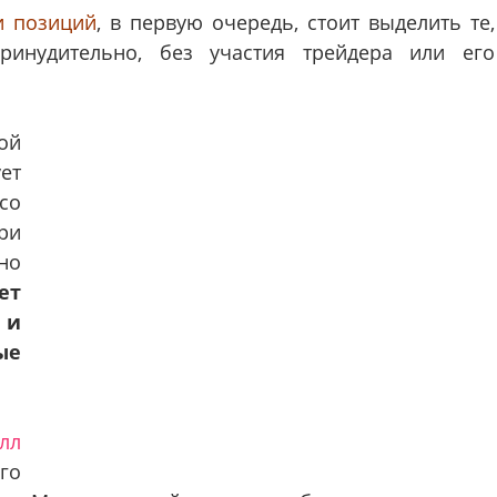
и позиций
, в первую очередь, стоит выделить те,
ринудительно, без участия трейдера или его
ой
ует
со
ри
но
ет
 и
ые
лл
го