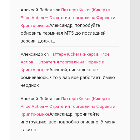
Алексей Лобода
on
Паттерн Kicker (Кикер) в
Price Action — Стратегия торговли на Форекс и
Крипто-рынке
Александр, попробуйте
обновить терминал МТ5 до последней
версии. должн…
Александр
on
Паттерн Kicker (Кикер) в Price
Action — Стратегия торговли на Форекс и
Крипто-рынке
Алексей, нисколько не
сомневаюсь, что у вас всё работает. Имею
неоднок…
Алексей Лобода
on
Паттерн Kicker (Кикер) в
Price Action — Стратегия торговли на Форекс и
Крипто-рынке
Александр, прочитайте
инструкцию, все подробно описано. У меня
таких п…