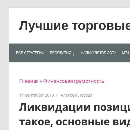
Skip
to
Лучшие торговые 
content
Лучшие
материалы
для
ВСЕ СТРАТЕГИИ
БЕСПЛАТНО
КАЛЬКУЛЯТОР ЛОТА
МТ4 
трейдеров
на
финансовых
Главная
»
Финансовая грамотность
рынках:
стратегии,
14 сентября 2019
Алексей Лобода
сигналы,
Ликвидации позици
новости…
такое, основные в