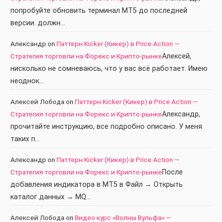
попробуйте обновить терминал МТ5 до последней
версии. должн…
Александр
on
Паттерн Kicker (Кикер) в Price Action —
Стратегия торговли на Форекс и Крипто-рынке
Алексей,
нисколько не сомневаюсь, что у вас всё работает. Имею
неоднок…
Алексей Лобода
on
Паттерн Kicker (Кикер) в Price Action —
Стратегия торговли на Форекс и Крипто-рынке
Александр,
прочитайте инструкцию, все подробно описано. У меня
таких п…
Александр
on
Паттерн Kicker (Кикер) в Price Action —
Стратегия торговли на Форекс и Крипто-рынке
После
добавления индикатора в МТ5 в Файл → Открыть
каталог данных → MQ…
Алексей Лобода
on
Видео курс «Волны Вульфа» —