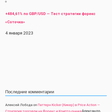
+484,61% по GBP/USD — Тест стратегии форекс
«Соточка»
4 января 2023
Последние комментарии
Алексей Лобода
on
Паттерн Kicker (Кикер) в Price Action —
Стратегия торговли на Форекс и Крипто-рынке
Александр,