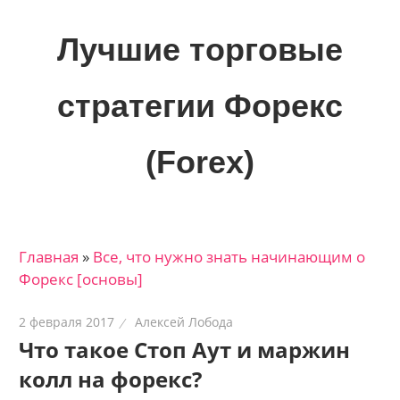
Skip
to
Лучшие торговые
content
стратегии Форекс
(Forex)
Лучшие
материалы
для
Главная
»
Все, что нужно знать начинающим о
трейдеров
Форекс [основы]
на
финансовых
2 февраля 2017
Алексей Лобода
рынках:
Что такое Стоп Аут и маржин
стратегии,
колл на форекс?
сигналы,
новости…