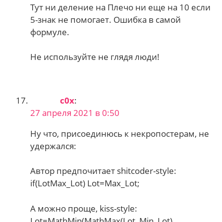
Тут ни деление на Плечо ни еще на 10 если
5-знак не помогает. Ошибка в самой
формуле.
Не используйте не глядя люди!
c0x
:
27 апреля 2021 в 0:50
Ну что, присоединюсь к некропостерам, не
удержался:
Автор предпочитает shitcoder-style:
if(LotMax_Lot) Lot=Max_Lot;
А можно проще, kiss-style:
Lot=MathMin(MathMax(Lot, Min_Lot),