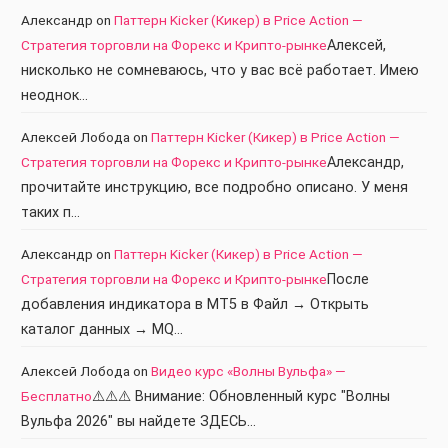
Александр
on
Паттерн Kicker (Кикер) в Price Action —
Стратегия торговли на Форекс и Крипто-рынке
Алексей,
нисколько не сомневаюсь, что у вас всё работает. Имею
неоднок…
Алексей Лобода
on
Паттерн Kicker (Кикер) в Price Action —
Стратегия торговли на Форекс и Крипто-рынке
Александр,
прочитайте инструкцию, все подробно описано. У меня
таких п…
Александр
on
Паттерн Kicker (Кикер) в Price Action —
Стратегия торговли на Форекс и Крипто-рынке
После
добавления индикатора в МТ5 в Файл → Открыть
каталог данных → MQ…
Алексей Лобода
on
Видео курс «Волны Вульфа» —
Бесплатно
⚠️⚠️⚠️ Внимание: Обновленный курс "Волны
Вульфа 2026" вы найдете ЗДЕСЬ…