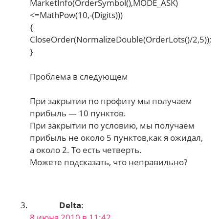
MarketInfo(OrderSymbol(),MODE_ASK)
<=MathPow(10,-(Digits)))
{
CloseOrder(NormalizeDouble(OrderLots()/2,5));
}
Проблема в следующем
При закрытии по профиту мы получаем
прибыль — 10 пунктов.
При закрытии по условию, мы получаем
прибыль не около 5 пунктов,как я ожидал,
а около 2. То есть четверть.
Можете подсказать, что неправильно?
Delta
:
8 июня 2010 в 11:42