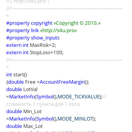
//| http://s4u.pro |
//+——————————————————————
+
#property copyright
«Copyright © 2010.»
#property link
«http://s4u.pro»
#property show_inputs
extern int
MaxRisk=2;
extern int
StopLoss=100;
//+——————————————————————
+
int
start()
{
double
Free =
AccountFreeMargin
();
double
LotVal
=
MarketInfo
(
Symbol
(),
MODE_TICKVALUE
);
//
стоимость 1 пункта для 1 лота
double
Min_Lot
=
MarketInfo
(
Symbol
(),
MODE_MINLOT
);
double
Max_Lot