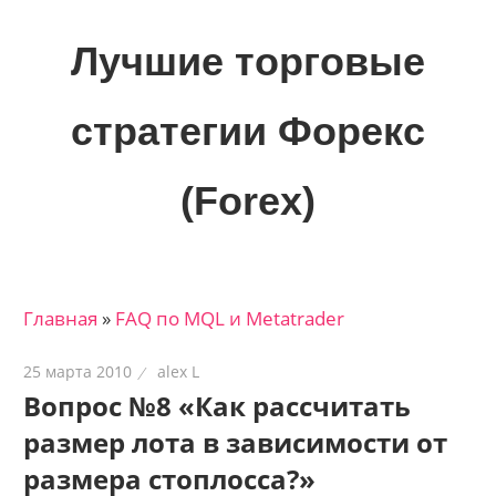
Skip
to
Лучшие торговые
content
стратегии Форекс
(Forex)
Лучшие
материалы
для
Главная
»
FAQ по MQL и Metatrader
трейдеров
на
25 марта 2010
alex L
финансовых
Вопрос №8 «Как рассчитать
рынках:
размер лота в зависимости от
стратегии,
сигналы,
размера стоплосса?»
новости…