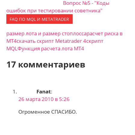
Вопрос №5 - "Коды
ошибок при тестировании советника"
FAQ ПО MQL И METATRADER
размер лота и размер стоплосса
расчет риска в
MT4
скачать скрипт Metatrader 4
скрипт
MQL
Функция расчета лота MT4
17 комментариев
Fanat
:
26 марта 2010 в 5:26
Огроменное СПАСИБО.