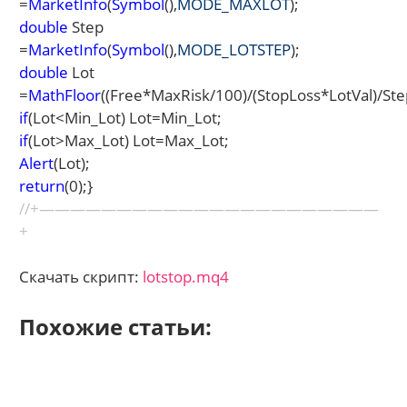
=
MarketInfo
(
Symbol
(),
MODE_MAXLOT
);
double
Step
=
MarketInfo
(
Symbol
(),
MODE_LOTSTEP
);
double
Lot
=
MathFloor
((Free*MaxRisk/100)/(StopLoss*LotVal)/Ste
if
(Lot<Min_Lot) Lot=Min_Lot;
if
(Lot>Max_Lot) Lot=Max_Lot;
Alert
(Lot);
return
(0);}
//+——————————————————————
+
Скачать скрипт:
lotstop.mq4
Похожие статьи: