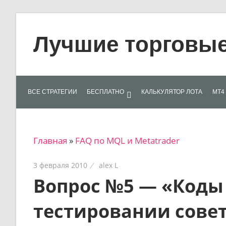
Skip
to
Лучшие торговые 
content
Лучшие
материалы
для
ВСЕ СТРАТЕГИИ
БЕСПЛАТНО
КАЛЬКУЛЯТОР ЛОТА
МТ4 
трейдеров
на
финансовых
Главная
»
FAQ по MQL и Metatrader
рынках:
стратегии,
3 февраля 2010
alex L
сигналы,
Вопрос №5 — «Коды
новости…
тестировании сове