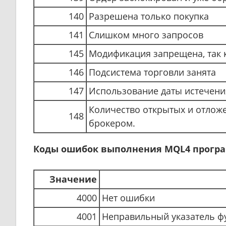
140
Разрешена только покупка
141
Слишком много запросов
145
Модификация запрещена, так 
146
Подсистема торговли занята
147
Использование даты истечен
Количество открытых и отложе
148
брокером.
Коды ошибок выполнения MQL4 прогр
Значение
4000
Нет ошибки
4001
Неправильный указатель ф