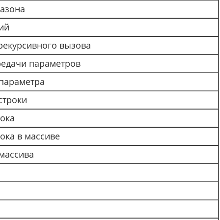
пазона
ций
рекурсивного вызова
ередачи параметров
 параметра
строки
ока
ока в массиве
 массива