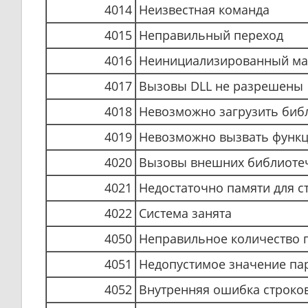
4014
Неизвестная команда
4015
Неправильный переход
4016
Неинициализированный ма
4017
Вызовы DLL не разрешены
4018
Невозможно загрузить биб
4019
Невозможно вызвать функ
4020
Вызовы внешних библиоте
4021
Недостаточно памяти для с
4022
Система занята
4050
Неправильное количество 
4051
Недопустимое значение па
4052
Внутренняя ошибка строко