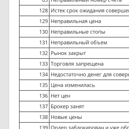
128
Истек срок ожидания соверше
129
Неправильная цена
130
Неправильные стопы
131
Неправильный объем
132
Рынок закрыт
133
Торговля запрещена
134
Недостаточно денег для сове
135
Цена изменилась
136
Нет цен
137
Брокер занят
138
Новые цены
139
Ордер заблокирован и уже об