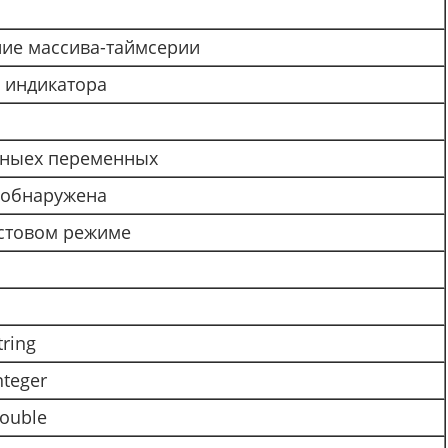
ие массива-таймсерии
 индикатора
ьныех переменных
 обнаружена
естовом режиме
ring
teger
ouble