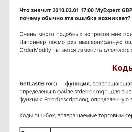
Что значит 2010.02.01 17:00 MyExpert GB
почему обычно эта ошибка возникает?
Очень много подобных вопросов мне при
Например посмотрев вышеописанную ошиб
OrderModify пытается изменить
стоп-лосс 
Код
GetLastError() — функция
, возвращающая
определены в файле stderror.mqh. Для вы
функцию ErrorDescription(), определенную 
Коды ошибок, возвращаемые торговым се