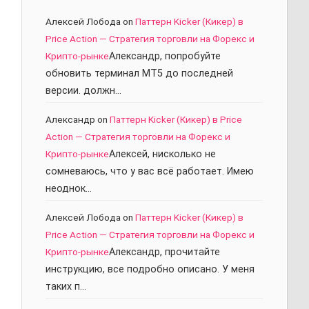
Алексей Лобода
on
Паттерн Kicker (Кикер) в
Price Action — Стратегия торговли на Форекс и
Крипто-рынке
Александр, попробуйте
обновить терминал МТ5 до последней
версии. должн…
Александр
on
Паттерн Kicker (Кикер) в Price
Action — Стратегия торговли на Форекс и
Крипто-рынке
Алексей, нисколько не
сомневаюсь, что у вас всё работает. Имею
неоднок…
Алексей Лобода
on
Паттерн Kicker (Кикер) в
Price Action — Стратегия торговли на Форекс и
Крипто-рынке
Александр, прочитайте
инструкцию, все подробно описано. У меня
таких п…