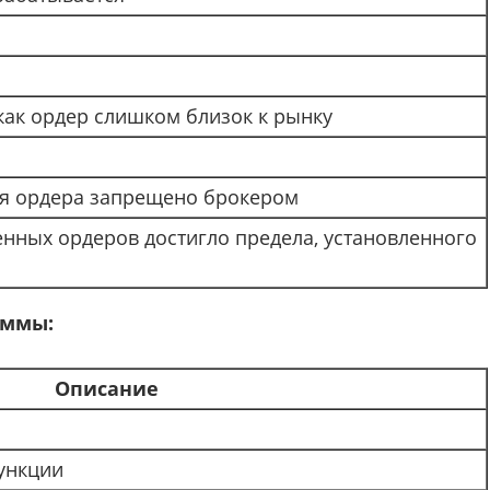
как ордер слишком близок к рынку
ия ордера запрещено брокером
нных ордеров достигло предела, установленного
аммы:
Описание
ункции