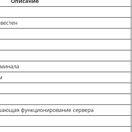
Описание
звестен
рминала
м
шающая функционирование сервера