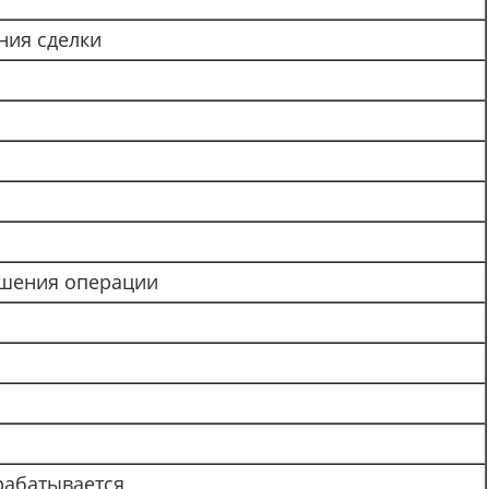
ния сделки
ршения операции
рабатывается