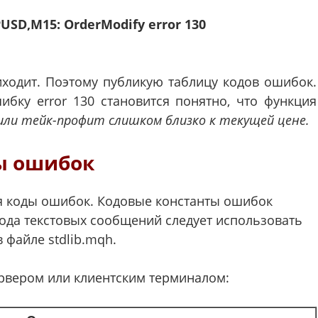
PUSD,M15: OrderModify error 130
ходит. Поэтому публикую таблицу кодов ошибок.
ку error 130 становится понятно, что функция
или тейк-профит слишком близко к текущей цене.
ы ошибок
 коды ошибок. Кодовые константы ошибок
вода текстовых сообщений следует использовать
в файле stdlib.mqh.
рвером или клиентским терминалом: