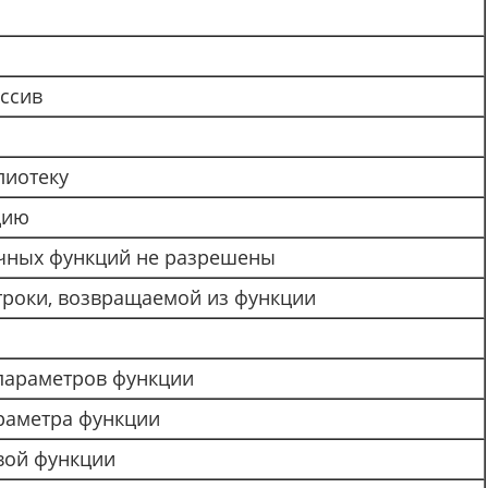
ссив
лиотеку
цию
чных функций не разрешены
троки, возвращаемой из функции
параметров функции
раметра функции
вой функции