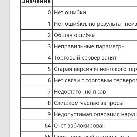
Значение
0
Нет ошибки
1
Нет ошибки, но результат неи
2
Общая ошибка
3
Неправильные параметры
4
Торговый сервер занят
5
Старая версия клиентского те
6
Нет связи с торговым серверо
7
Недостаточно прав
8
Слишком частые запросы
9
Недопустимая операция нару
64
Счет заблокирован
65
Неправильный номер счета