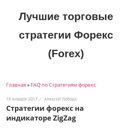
Skip
to
Лучшие торговые
content
стратегии Форекс
(Forex)
Лучшие
материалы
для
Главная
»
FAQ по Стратегиям форекс
трейдеров
на
18 января 2017
Алексей Лобода
финансовых
Стратегии форекс на
рынках:
индикаторе ZigZag
стратегии,
сигналы,
новости…