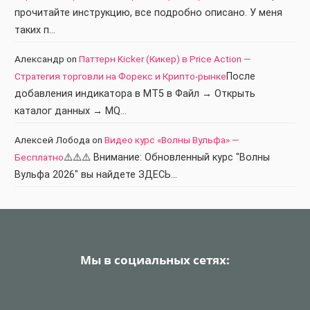
прочитайте инструкцию, все подробно описано. У меня
таких п…
Александр
on
Паттерн Kicker (Кикер) в Price Action —
Стратегия торговли на Форекс и Крипто-рынке
После
добавления индикатора в МТ5 в Файл → Открыть
каталог данных → MQ…
Алексей Лобода
on
Видео курс «Волны Вульфа» —
Бесплатно
⚠️⚠️⚠️ Внимание: Обновленный курс "Волны
Вульфа 2026" вы найдете ЗДЕСЬ…
Мы в социальных сетях: